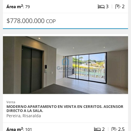
|
3
2
2
Área m
: 79
$778.000.000
COP
Venta
MODERNO APARTAMENTO EN VENTA EN CERRITOS. ASCENSOR
DIRECTO A LA SALA.
Pereira, Risaralda
|
2
2.5
2
Área m
: 101