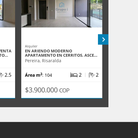
Alquiler
Alquiler
VENTA
EN ARIENDO MODERNO
ESPECTACUL
CTO…
APARTAMENTO EN CERRITOS. ASCE…
PARA USO CO
Pereira, Risaralda
Pereira, Ris
|
2.5
2
2
2
2
Área m
: 104
Área m
: 67
$3.900.000
$20.000
COP