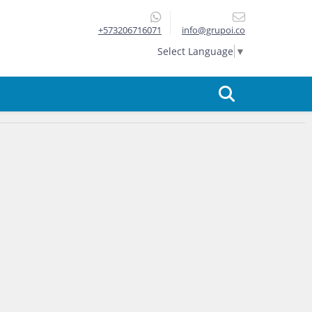
+573206716071
info@grupoi.co
Select Language
▼