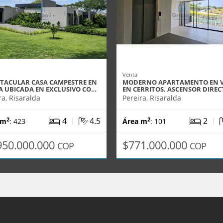
Venta
CTACULAR CASA CAMPESTRE EN
MODERNO APARTAMENTO EN 
A UBICADA EN EXCLUSIVO CO…
EN CERRITOS. ASCENSOR DIRE
ra, Risaralda
Pereira, Risaralda
|
|
4
4.5
2
2
2
 m
: 423
Área m
: 101
950.000.000
$771.000.000
COP
COP