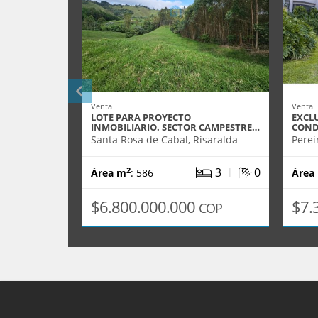
Venta
Venta
LOTE PARA PROYECTO
EXCL
INMOBILIARIO. SECTOR CAMPESTRE…
COND
Santa Rosa de Cabal, Risaralda
Perei
|
3
0
2
Área m
: 586
Área
$6.800.000.000
$7.
COP