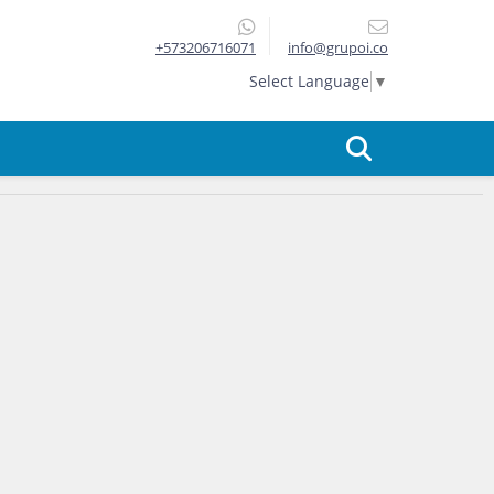
+573206716071
info@grupoi.co
Select Language
▼