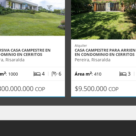
Alquiler
USIVA CASA CAMPESTRE EN
CASA CAMPESTRE PARA ARRIE
OMINIO EN CERRITOS
EN CONDOMINIO EN CERRITOS
ra, Risaralda
Pereira, Risaralda
|
4
6
3
2
2
 m
: 1000
Área m
: 410
300.000.000
$9.500.000
COP
COP