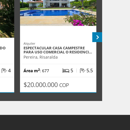
Alquiler
Venta
NDO
ESPECTACULAR CASA CAMPESTRE
SE VENDE CA
PARA USO COMERCIAL O RESIDENCI…
CERRITOS PE
Pereira, Risaralda
Pereira, Ris
|
|
4
5
5.5
2
2
Área m
: 677
Área m
: 25
$20.000.000
$2.200.
COP