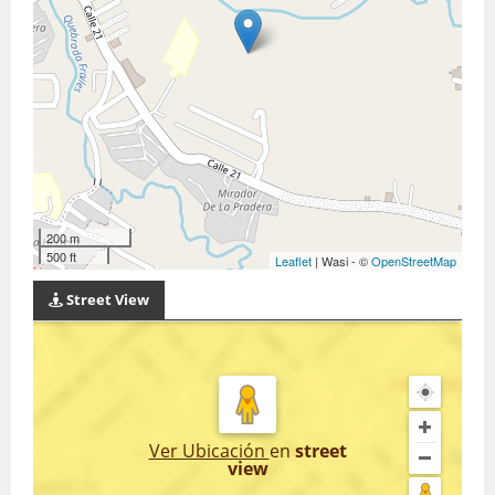
200 m
500 ft
Leaflet
| Wasi - ©
OpenStreetMap
Street View
Ver Ubicación
en
street
view