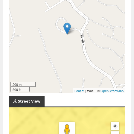
200 m
500 ft
Leaflet
| Wasi - ©
OpenStreetMap
Street View