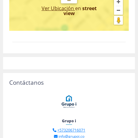
Ver Ubicación
en
street
view
Contáctanos
Grupo i
+573206716071
info@grupoi.co