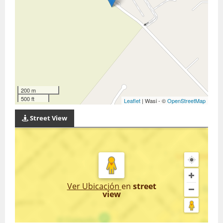
200 m
500 ft
Leaflet
| Wasi - ©
OpenStreetMap
Street View
Ver Ubicación
en
street
view