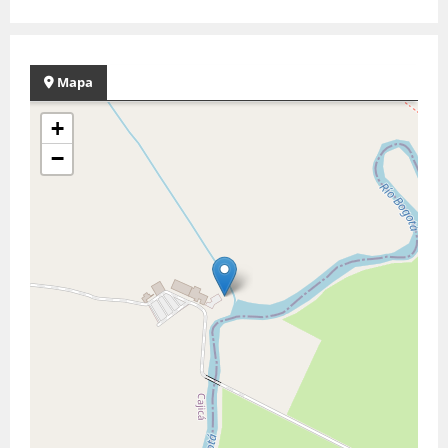
Mapa
+
−