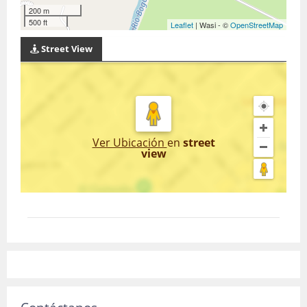
200 m
500 ft
Leaflet
| Wasi - ©
OpenStreetMap
Street View
Ver Ubicación
en
street
view