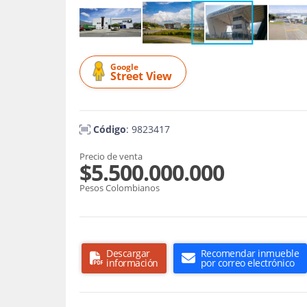
Google
Street View
Código
: 9823417
Precio de venta
$5.500.000.000
Pesos Colombianos
Descargar
Recomendar inmueble
información
por correo electrónico