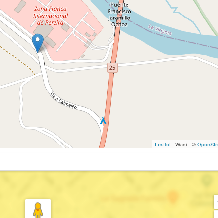
Leaflet
| Wasi - ©
OpenStr