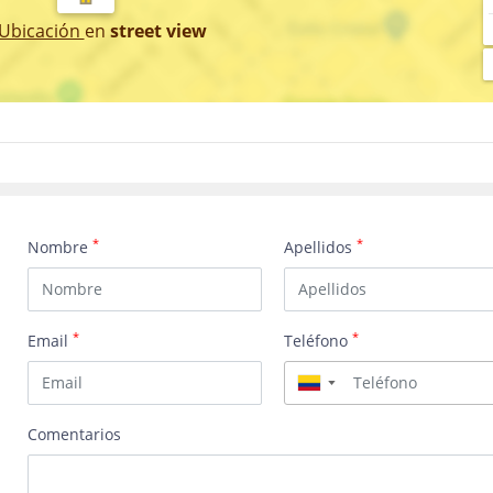
 Ubicación
en
street view
*
*
Nombre
Apellidos
*
*
Email
Teléfono
▼
Comentarios