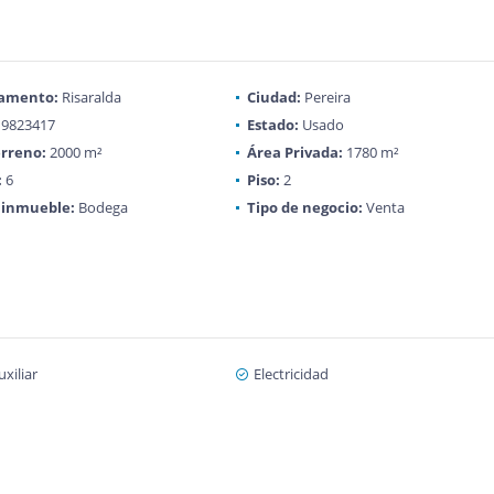
amento:
Risaralda
Ciudad:
Pereira
9823417
Estado:
Usado
rreno:
2000 m²
Área Privada:
1780 m²
:
6
Piso:
2
 inmueble:
Bodega
Tipo de negocio:
Venta
xiliar
Electricidad