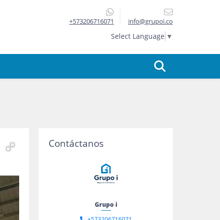
+573206716071
info@grupoi.co
Select Language
▼
Contáctanos
Grupo i
+573206716071