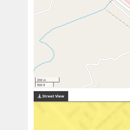
200 m
500 ft
Street View