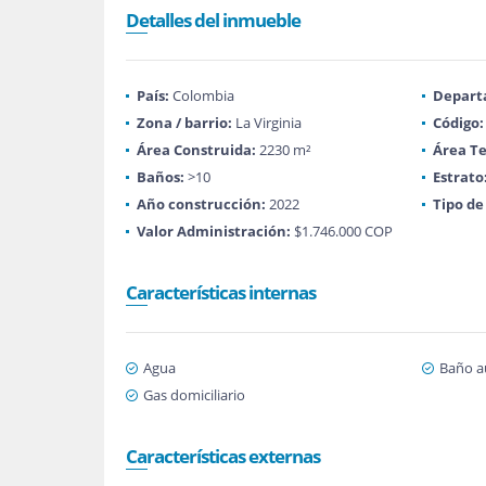
Detalles del inmueble
País:
Colombia
Depart
Zona / barrio:
La Virginia
Código:
Área Construida:
2230 m²
Área Te
Baños:
>10
Estrato
Año construcción:
2022
Tipo de
Valor Administración:
$1.746.000 COP
Características internas
Agua
Baño au
Gas domiciliario
Características externas