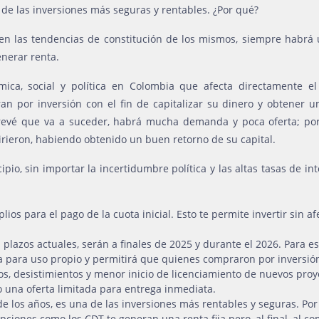
 de las inversiones más seguras y rentables. ¿Por qué?
en las tendencias de constitución de los mismos, siempre habrá
enerar renta.
ca, social y política en Colombia que afecta directamente el s
an por inversión con el fin de capitalizar su dinero y obtener 
revé que va a suceder, habrá mucha demanda y poca oferta; por
rieron, habiendo obtenido un buen retorno de su capital.
pio, sin importar la incertidumbre política y las altas tasas de i
os para el pago de la cuota inicial. Esto te permite invertir sin 
s plazos actuales, serán a finales de 2025 y durante el 2026. Para e
da para uso propio y permitirá que quienes compraron por inversió
s, desistimientos y menor inicio de licenciamiento de nuevos proye
una oferta limitada para entrega inmediata.
e los años, es una de las inversiones más rentables y seguras. Por e
ciones como los CDT te generan una renta fija pero, al final, al co