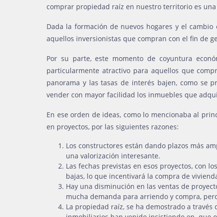
comprar propiedad raíz en nuestro territorio es una
Dada la formación de nuevos hogares y el cambio 
aquellos inversionistas que compran con el fin de g
Por su parte, este momento de coyuntura económi
particularmente atractivo para aquellos que compr
panorama y las tasas de interés bajen, como se p
vender con mayor facilidad los inmuebles que adqui
En ese orden de ideas, como lo mencionaba al princi
en proyectos, por las siguientes razones:
Los constructores están dando plazos más ampli
una valorización interesante.
Las fechas previstas en esos proyectos, con lo
bajas, lo que incentivará la compra de vivien
Hay una disminución en las ventas de proyecto
mucha demanda para arriendo y compra, pero 
La propiedad raíz, se ha demostrado a través d
inmobiliarios han venido insistiendo en que op