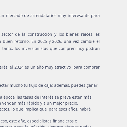
 un mercado de arrendatarios muy interesante para
ector de la construcción y los bienes raíces, es
un buen retorno. En 2025 y 2026, una vez cambie el
 tanto, los inversionistas que compren hoy podrán
nterés, el 2024 es un año muy atractivo para comprar
afectar mucho tu flujo de caja; además, puedes ganar
sa época, las tasas de interés se prevé estén más
n vendan más rápido y a un mejor precio.
ctos, lo que implica que, para esos años, habrá
so, este año, especialistas financieros e
mpararlo con la inflación, siempre pierdes poder