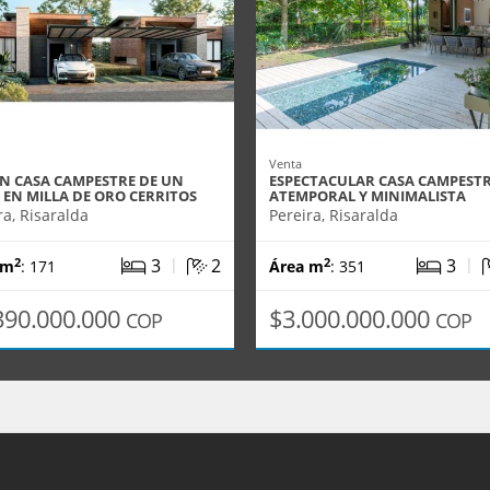
Venta
ÓN CASA CAMPESTRE DE UN
ESPECTACULAR CASA CAMPESTR
 EN MILLA DE ORO CERRITOS
ATEMPORAL Y MINIMALISTA
ra, Risaralda
Pereira, Risaralda
|
|
3
2
3
2
2
 m
: 171
Área m
: 351
390.000.000
$3.000.000.000
COP
COP