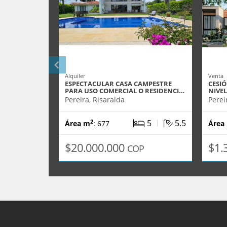
Alquiler
Venta
ESPECTACULAR CASA CAMPESTRE
CESI
PARA USO COMERCIAL O RESIDENCI…
NIVEL
Pereira, Risaralda
Perei
|
5
5.5
2
Área m
: 677
Área
$20.000.000
$1.
COP