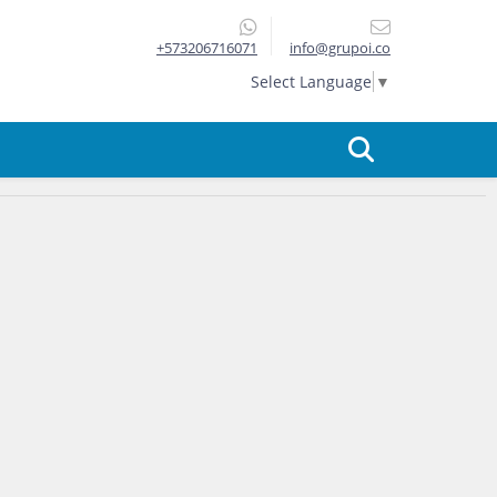
+573206716071
info@grupoi.co
Select Language
▼