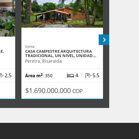
Venta
Venta
E,
CASA CAMPESTRE ARQUITECTURA
EN VENTA EX
TRADICIONAL, UN NIVEL, UNIDAD…
APARTAMEN
Pereira, Risaralda
Bogotá D.C.
|
2.5
4
5.5
2
2
Área m
: 350
Área m
: 22
$1.690.000.000
$1.710.
COP