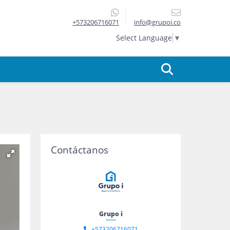
+573206716071
info@grupoi.co
Select Language
▼
Contáctanos
Grupo i
+573206716071