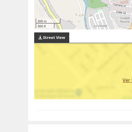
200 m
500 ft
Street View
Ver