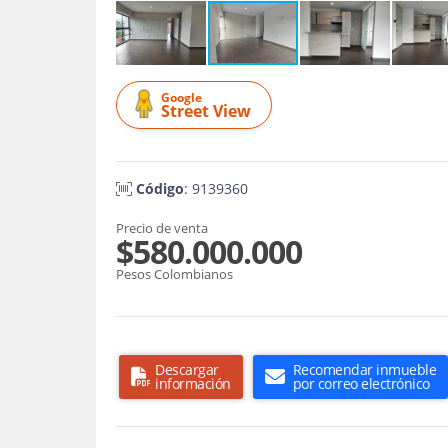
Google
Street View
Código
: 9139360
Precio de venta
$580.000.000
Pesos Colombianos
Descargar
Recomendar inmueble
información
por correo electrónico