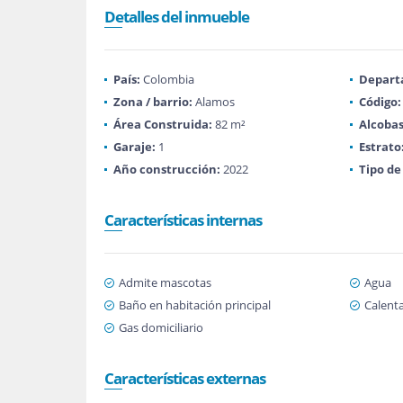
Detalles del inmueble
País:
Colombia
Depart
Zona / barrio:
Alamos
Código:
Área Construida:
82 m²
Alcobas
Garaje:
1
Estrato
Año construcción:
2022
Tipo de
Características internas
Admite mascotas
Agua
Baño en habitación principal
Calent
Gas domiciliario
Características externas