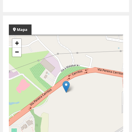
Mapa
+
−