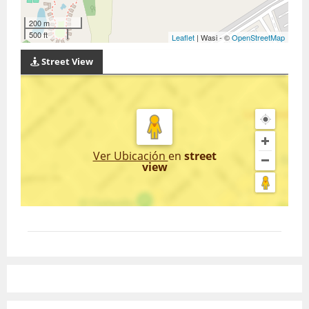
200 m
500 ft
Leaflet
| Wasi - ©
OpenStreetMap
Street View
Ver Ubicación
en
street
view