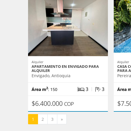
Alquiler
Alquiler
APARTAMENTO EN ENVIGADO PARA
CASA C
ALQUILER
PARA 
Envigado, Antioquia
Pereira
|
3
3
2
Área m
: 150
Área 
$6.400.000
$7.5
COP
Siguiente
1
2
3
»