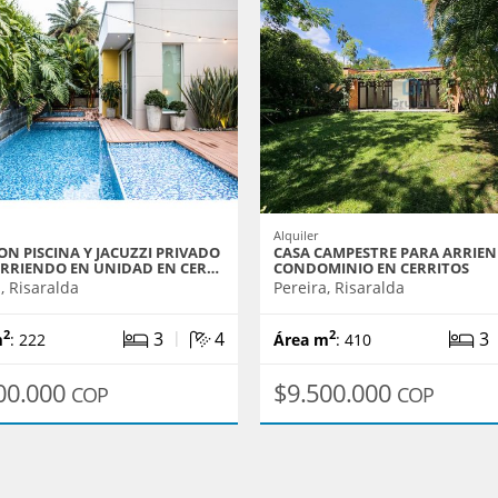
Alquiler
ON PISCINA Y JACUZZI PRIVADO
CASA CAMPESTRE PARA ARRIE
ARRIENDO EN UNIDAD EN CER…
CONDOMINIO EN CERRITOS
, Risaralda
Pereira, Risaralda
|
3
4
3
2
2
m
: 222
Área m
: 410
00.000
$9.500.000
COP
COP