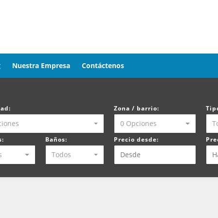
g
Nuestra Empresa
Contáctenos
dad:
Zona / barrio:
Tip
ciones
0 Opciones
T
s:
Baños:
Precio desde:
Pre
s
Todos