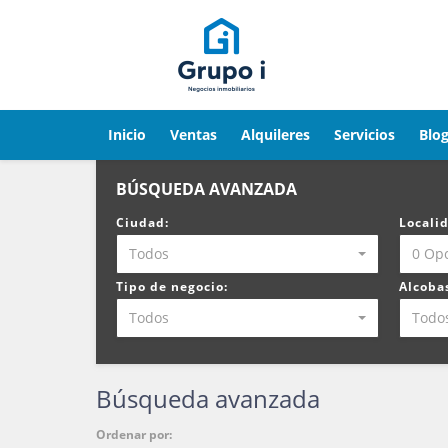
Inicio
Ventas
Alquileres
Servicios
Blo
BÚSQUEDA AVANZADA
Ciudad:
Locali
Todos
0 Op
Tipo de negocio:
Alcoba
Todos
Todo
Búsqueda avanzada
Ordenar por: