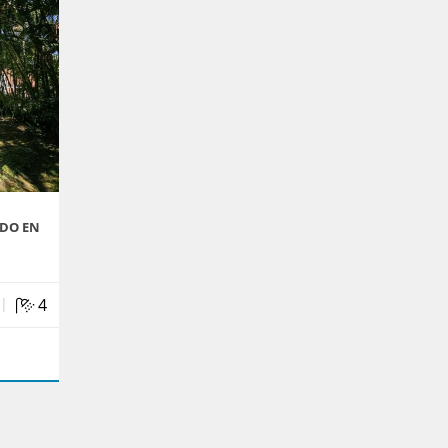
NDO EN
|
4