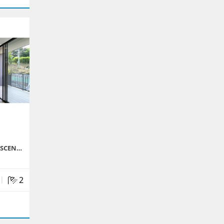
ASCEN…
|
2