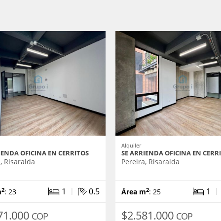
Alquiler
IENDA OFICINA EN CERRITOS
SE ARRIENDA OFICINA EN CERR
, Risaralda
Pereira, Risaralda
|
1
0.5
1
2
2
m
: 23
Área m
: 25
71.000
$2.581.000
COP
COP