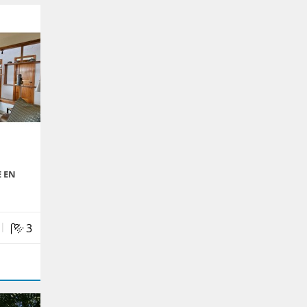
 EN
|
3