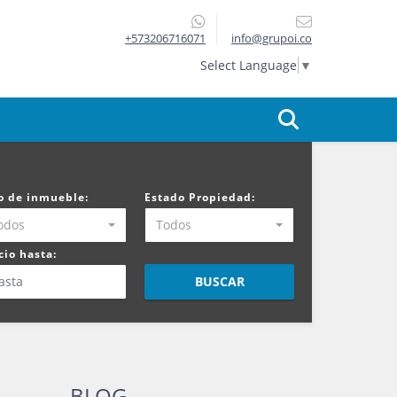
+573206716071
info@grupoi.co
Select Language
▼
o de inmueble:
Estado Propiedad:
odos
Todos
cio hasta:
BUSCAR
BLOG