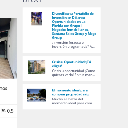
Diversifica tu Portafolio de
Inversión en Dólares:
Oportunidades en La
Florida con Grupo i
Negocios Inmobiliarios,
Santana Sales Group y Mego
Group
¿Inversión forzosa o
inversión programada? A…
Crisis u Oportunidad: ¡Tú
eliges!
Crisis u oportunidad ¡Como
quieras verlo! En tus man…
ITOS
El momento ideal para
comprar propiedad raíz
Mucho se habla del
momento ideal para com…
|
0.5