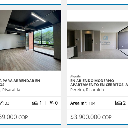
Alquiler
A PARA ARRENDAR EN
EN ARIENDO MODERNO
OS
APARTAMENTO EN CERRITOS. 
, Risaralda
Pereira, Risaralda
|
1
0
2
2
2
m
: 33
Área m
: 104
59.000
$3.900.000
COP
COP