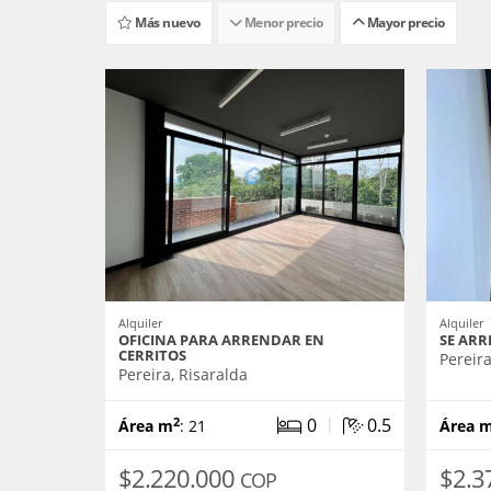
Más nuevo
Menor precio
Mayor precio
Alquiler
Alquiler
OFICINA PARA ARRENDAR EN
SE ARR
CERRITOS
Pereira
Pereira, Risaralda
|
0
0.5
2
Área m
: 21
Área 
$2.220.000
$2.3
COP