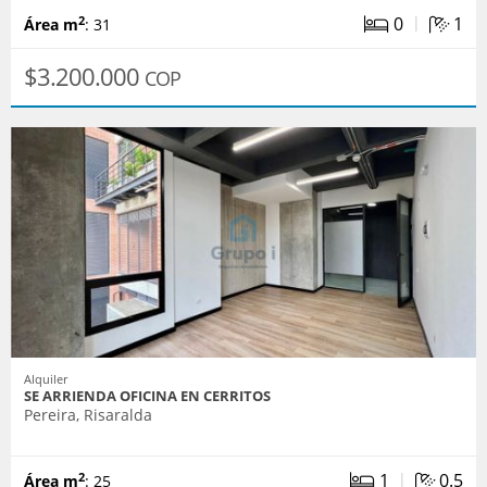
|
0
1
2
Área m
: 31
$3.200.000
COP
Alquiler
SE ARRIENDA OFICINA EN CERRITOS
Pereira, Risaralda
|
1
0.5
2
Área m
: 25