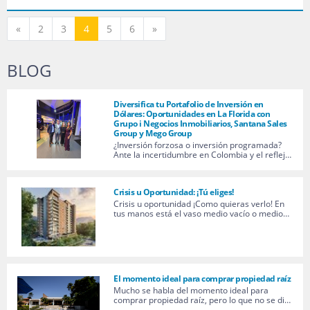
Anterior
Siguiente
«
2
3
4
5
6
»
BLOG
Diversifica tu Portafolio de Inversión en
Dólares: Oportunidades en La Florida con
Grupo i Negocios Inmobiliarios, Santana Sales
Group y Mego Group
¿Inversión forzosa o inversión programada?
Ante la incertidumbre en Colombia y el reflej…
Crisis u Oportunidad: ¡Tú eliges!
Crisis u oportunidad ¡Como quieras verlo! En
tus manos está el vaso medio vacío o medio…
El momento ideal para comprar propiedad raíz
Mucho se habla del momento ideal para
comprar propiedad raíz, pero lo que no se di…