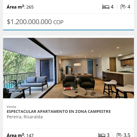
|
4
4
2
Área m
: 265
$1.200.000.000
COP
Venta
ESPECTACULAR APARTAMENTO EN ZONA CAMPESTRE
Pereira, Risaralda
|
3
3.5
2
Área m
: 147